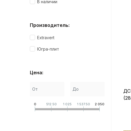
В наличии
Производитель:
Extravert
Югра-плит
Цена:
ДС
(2
0
512.50
1 025
1 537.50
2 050