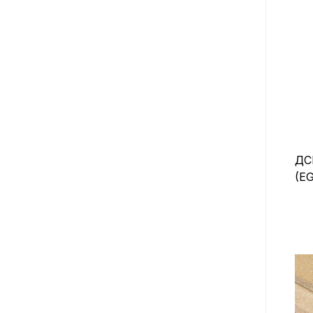
ДС
(E