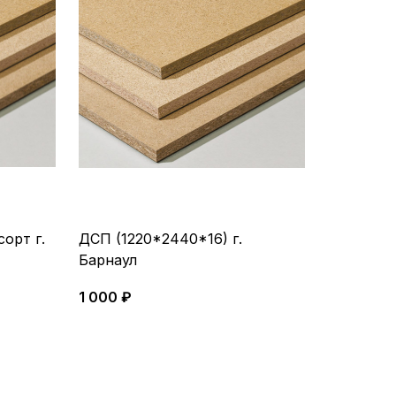
орт г.
ДСП (1220*2440*16) г.
Барнаул
1 000 ₽