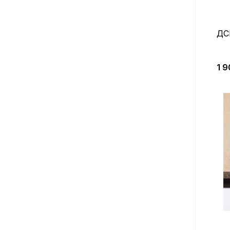
ДС
1 9