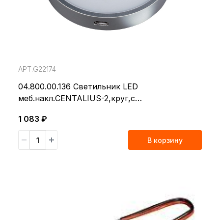
АРТ.G22174
04.800.00.136 Светильник LED
меб.накл.CENTALIUS-2,круг,с
датч.движ,0,8Вт,3000K,с аккум.и
1 083 ₽
магн,серебр
В корзину