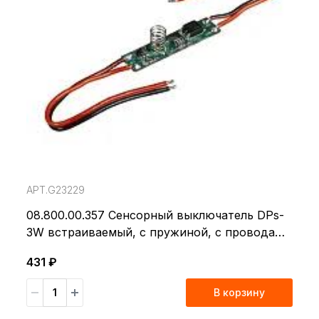
АРТ.G23229
08.800.00.357 Сенсорный выключатель DPs-
3W встраиваемый, с пружиной, с проводами
10см, max 12В/60Вт; 24В/120Вт, max 5А,
431 ₽
42*10мм
В корзину