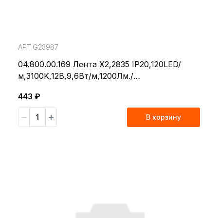
АРТ.G23987
04.800.00.169 Лента X2,2835 IP20,120LED/
м,3100K,12В,9,6Вт/м,1200Лм./
м,CRI>80,5м*8мм
443 ₽
В корзину