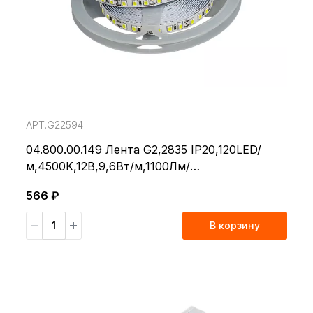
АРТ.G22594
04.800.00.149 Лента G2,2835 IP20,120LED/
м,4500K,12В,9,6Вт/м,1100Лм/
м,CRI>80,5м*8мм
566 ₽
В корзину