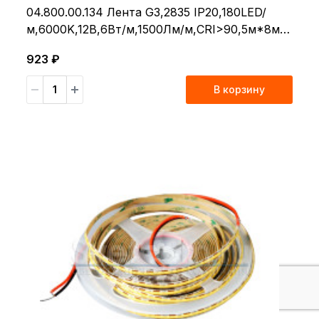
04.800.00.134 Лента G3,2835 IP20,180LED/
м,6000K,12В,6Вт/м,1500Лм/м,CRI>90,5м*8мм,
пр.2*0,35мм² L=2см
923 ₽
В корзину