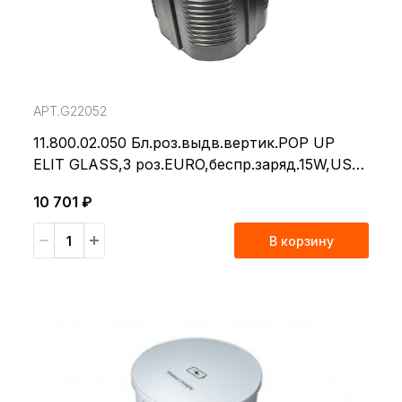
АРТ.G22052
11.800.02.050 Бл.роз.выдв.вертик.POP UP
ELIT GLASS,3 роз.EURO,беспр.заряд.15W,USB
A+C,вилкой,черный
10 701 ₽
В корзину