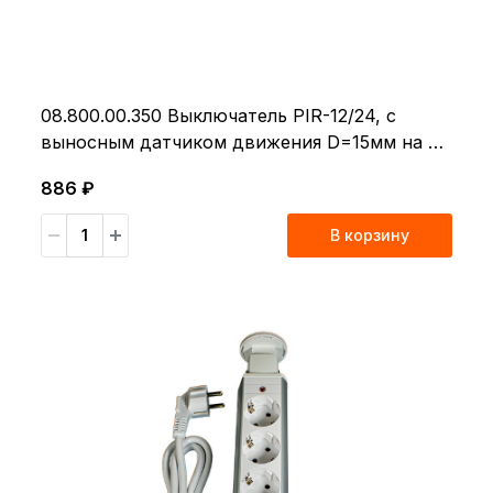
08.800.00.350 Выключатель PIR-12/24, с
выносным датчиком движения D=15мм на 2м
белом проводе с коннектором, белый,
886 ₽
12/24В, 60/100Вт, 1-3м, 120°, 30 сек,
накладной держатель датчика в комплекте
В корзину