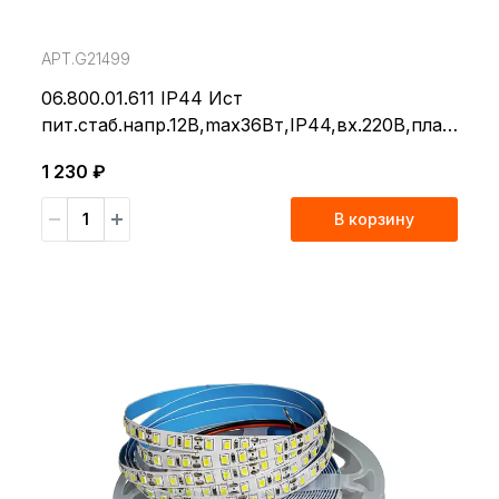
АРТ.G21499
06.800.01.611 IP44 Ист
пит.стаб.напр.12В,max36Вт,IP44,вх.220В,плас
т.корп,92*50*18мм
1 230 ₽
В корзину