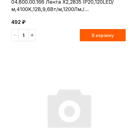
04.800.00.166 Лента X2,2835 IP20,120LED/
м,4100K,12В,9,6Вт/м,1200Лм./
м,CRI>80,5м*8мм
492 ₽
В корзину