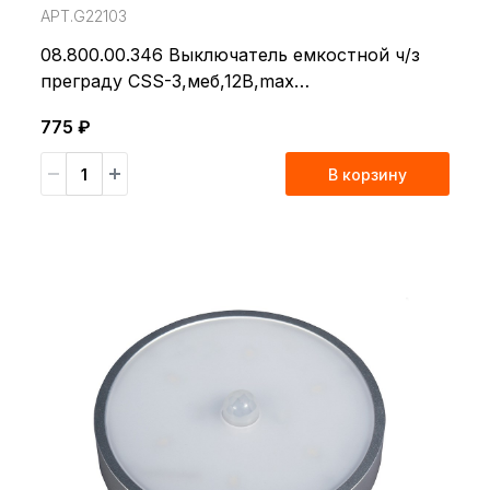
АРТ.G22103
08.800.00.346 Выключатель емкостной ч/з
преграду CSS-3,меб,12В,max
50Вт,34*44*15мм,толщ.прегр.до40мм
775 ₽
В корзину