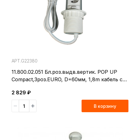
АРТ.G22380
11.800.02.051 Бл.роз.выдв.вертик. POP UP
Compact,3роз.EURO, D=60мм, 1,8m кабель с
вилкой EURO,белый
2 829 ₽
В корзину