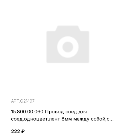
АРТ.G21497
15.800.00.060 Провод соед.для
соед.одноцвет.лент 8мм между собой,с
двумя прозр.коннект.L=50см,белый
222 ₽