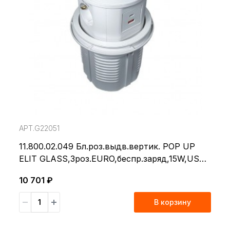
АРТ.G22051
11.800.02.049 Бл.роз.выдв.вертик. POP UP
ELIT GLASS,3роз.EURO,беспр.заряд,15W,USB
A+C,с вилкой,белый
10 701 ₽
В корзину