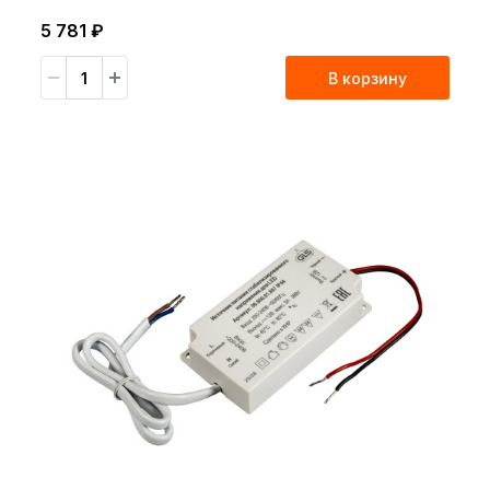
A+USB C с быстр.заряд.QC
5 781 ₽
В корзину