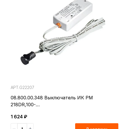
АРТ.G22207
08.800.00.348 Выключатель ИК РМ
218DR,100-
240В,max300Вт,расст.сраб.:макс5см,83х35х19
1 624 ₽
мм,D=14мм,белый