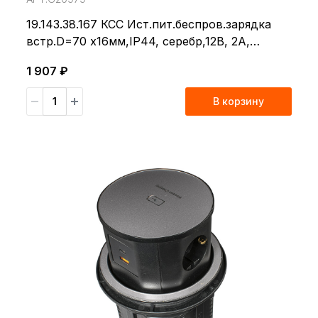
19.143.38.167 КСС Ист.пит.беспров.зарядка
встр.D=70 х16мм,IP44, серебр,12В, 2А,
провод 2м с коннект.
1 907 ₽
В корзину